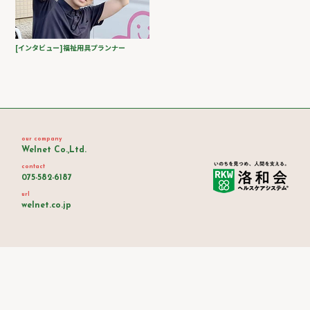
[インタビュー]福祉用具プランナー
our company
Welnet Co.,Ltd.
contact
075-582-6187
url
welnet.co.jp